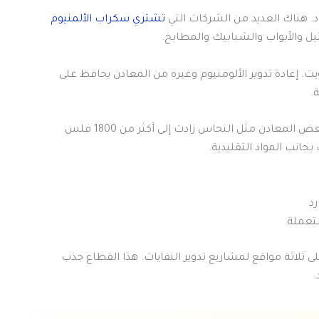
. هناك العديد من الشركات التي
تشتري سكراب الألمنيوم
يل والأبواب والشبابيك والمطابخ.
 إعادة تدوير الألومنيوم وغيره من المعادن يحافظ على
.
سوق السكراب في الكويت شهد نموًا كبيرًا مؤخرًا. أسعار بعض المعادن مثل النحاس زادت إلى أكثر من 1800 فلس
جانب المواد التقليدية.
رد
ستعملة
لى ثلاثة مواقع لمشاريع تدوير النفايات. هذا القطاع جذب
.