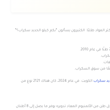
ر المواد طلبًا. الكثيرون يسألون “بكم كيلو الحديد سكراب؟”
كراب.
فات.
مًا من سوق السكراب.
يد سكراب
الكويت. في عام 2024، كان هناك 2121 نوع من
إعادة تدوير الألمنيوم يحمي البيئة ويقوي الاقتصاد الكويتي. كل طن من الألمنيوم المعاد تدويره يوفر ما يصل إلى 8 أطنان