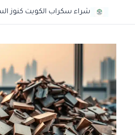
خطي
شراء سكراب الكويت كنوز ال
لى
لمحتوى