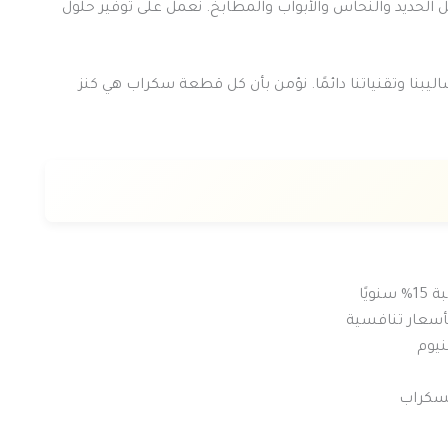
 الحديد والنحاس والأبواب والمطابخ. نعمل على توفير حلول
اليبنا وتقنياتنا دائمًا. نؤمن بأن كل قطعة سكراب هي كنز
يًا
بأسعار تنافسية
نيوم
سكراب